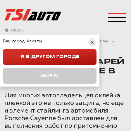
АЛМАТЫ
ГЛАВНАЯ
→
PORSCHE
→
CAYENNE
→
Ваш город:
Алматы
ТОНИРОВКА ФОНАРЕЙ PORSCHE CAYENNE В АЛМАТЫ
Я В ДРУГОМ ГОРОДЕ
ТОНИРОВКА ФОНАРЕЙ
PORSCHE CAYENNE В
ВЕРНО
АЛМАТЫ
Для многих автовладельцев оклейка
пленкой это не только защита, но еще
и элемент стайлинга автомобиля.
Porsche Cayenne был доставлен для
выполнения работ по притемнению