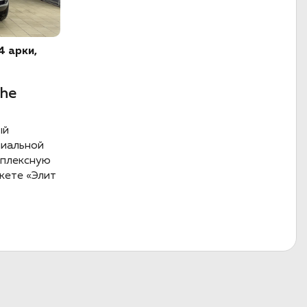
4 арки,
he
ый
миальной
мплексную
кете «Элит