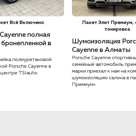
кет Всё Включено
Пакет Элит Премиум, 
тонировка
 Cayenne полная
Шумоизоляция Porc
 бронепленкой в
Cayenne в Алматы
Porsche Cayenne спортивн
лейка полиуретановой
семейный автомобиль пре
ой Porsche Cayenne в
марки приехал к нам на ко
центре TSIauto.
шумоизоляцию салона в па
Премиум».