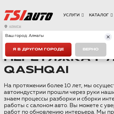
УСЛУГИ
КАТАЛОГ
АЛМАТЫ
Ваш город:
Алматы
ГЛАВНАЯ
→
NISSAN
→
QASHQAI
→
ПЕРЕТЯЖКА РУЛЯ И ПО
Я В ДРУГОМ ГОРОДЕ
ВЕРНО
ПЕРЕТЯЖКА РУ
QASHQAI
На протяжении более 10 лет, мы осуще
автоиндустрии прошли через руки наш
знаем процессы разборки и сборки инт
работы с салоном авто. Вы можете с ув
работ по обновлению интерьера. Мы п