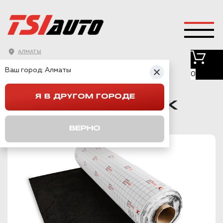
АЛМАТЫ
ГЛАВНАЯ
→
КАТАЛОГ
→
КАРПЕТ
→
Ваш город:
Алматы
ШУМОФФ АКУСТИК ЧЕРНЫЙ 1,4М
0
Я В ДРУГОМ ГОРОДЕ
ШУМОФФ АКУСТИК
ЧЕРНЫЙ 1,4М
ВЕРНО