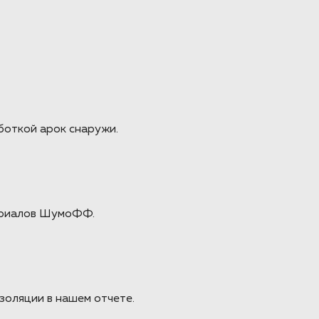
боткой арок снаружи.
териалов ШумоФФ.
золяции в нашем отчете.