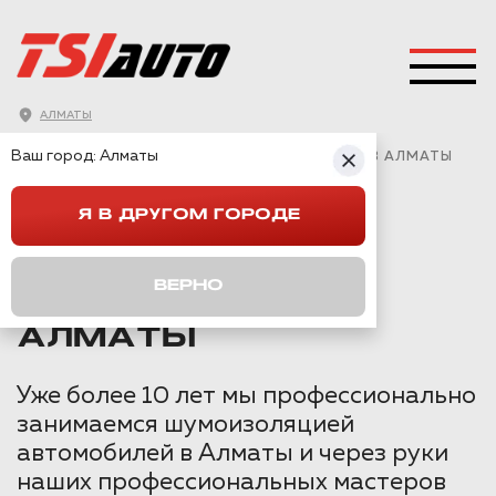
АЛМАТЫ
ГЛАВНАЯ
→
VOLVO
→
VOLVO XC90
→
Ваш город:
Алматы
ПРАВИЛЬНАЯ ШУМОИЗОЛЯЦИЯ VOLVO XC90 В АЛМАТЫ
Я В ДРУГОМ ГОРОДЕ
ПРАВИЛЬНАЯ
ШУМОИЗОЛЯЦИЯ
ВЕРНО
VOLVO XC90 В
АЛМАТЫ
Уже более 10 лет мы профессионально
занимаемся шумоизоляцией
автомобилей в Алматы и через руки
наших профессиональных мастеров