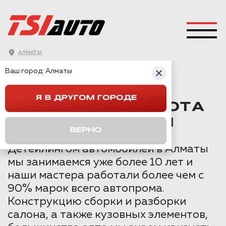
АЛМАТЫ
ГЛАВНАЯ
→
TOYOTA
→
VENZA
→
Ваш город:
Алматы
ХИМЧИСТКА TOYOTA VENZA В АЛМАТЫ
Я В ДРУГОМ ГОРОДЕ
ХИМЧИСТКА TOYOTA
VENZA В АЛМАТЫ
ВЕРНО
Детейлингом автомобилей в Алматы
мы занимаемся уже более 10 лет и
наши мастера работали более чем с
90% марок всего автопрома.
Конструкцию сборки и разборки
салона, а также кузовных элементов,