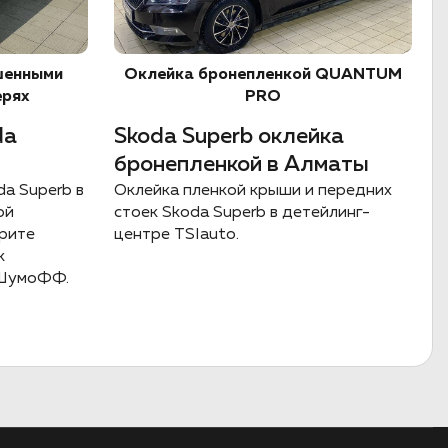
шенными
Оклейка бронепленкой QUANTUM
ерях
PRO
da
Skoda Superb оклейка
бронепленкой в Алматы
a Superb в
Оклейка пленкой крыши и передних
ой
стоек Skoda Superb в детейлинг-
трите
центре TSIauto.
к
 ШумоФФ.