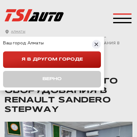
АЛМАТЫ
ГЛАВНАЯ
→
RENAULT
→
SANDERO STEPWAY
→
Ваш город:
Алматы
УСТАНОВКА ДОПОЛНИТЕЛЬНОГО ОБОРУДОВАНИЯ В
RENAULT SANDERO STEPWAY
Я В ДРУГОМ ГОРОДЕ
УСТАНОВКА
ВЕРНО
ДОПОЛНИТЕЛЬНОГО
ОБОРУДОВАНИЯ В
RENAULT SANDERO
STEPWAY