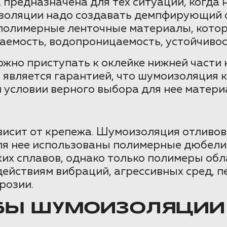
а предназначена для тех ситуаций, когд
оизоляции надо создавать демпфирующий 
ь полимерные ленточные материалы, кот
аемость, водопроницаемость, устойчивос
но приступать к оклейке нижней части 
является гарантией, что шумоизоляция 
 условии верного выбора для нее матери
висит от крепежа. Шумоизоляция отливов
для нее использованы полимерные дюбели
ских сплавов, однако только полимеры 
действиям вибраций, агрессивных сред, 
розии.
БЫ ШУМОИЗОЛЯЦИИ