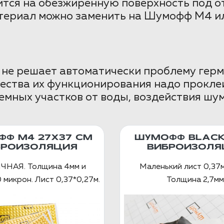
ится на обезжиренную поверхность под о
атериал можно заменить на Шумофф М4 ил
не решает автоматически проблему герм
ства их функционирования надо проклеи
мных участков от воды, воздействия шум
Ф М4 27Х37 СМ
ШУМОФФ BLACK
БРОИЗОЛЯЦИЯ
ВИБРОИЗОЛЯ
НАЯ. Толщина 4мм и
Маленький лист 0,37м
 микрон. Лист 0,37*0,27м.
Толщина 2,7мм