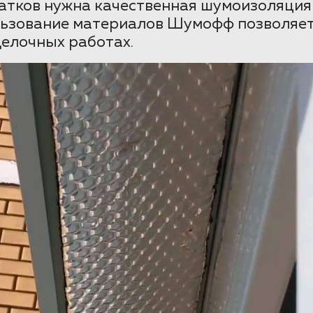
татков нужна качественная шумоизоляция
льзование материалов Шумофф позволяет 
делочных работах.