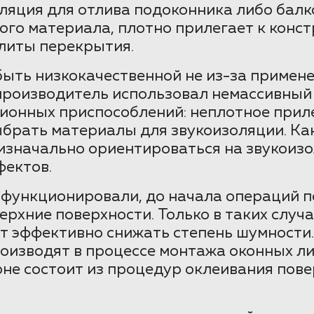
яция для отлива подоконника либо балк
ного материала, плотно прилегает к конст
литы перекрытия.
ть низкокачественной не из-за применен
производитель использовал немассивный
онных приспособлений: неплотное приле
ыбрать материалы для звукоизоляции. К
 изначально ориентироваться на звукоиз
фектов.
функционировали, до начала операций п
верхние поверхности. Только в таких слу
ет эффективно снижать степень шумности
роизводят в процессе монтажа оконных л
оне состоит из процедур оклеивания пов