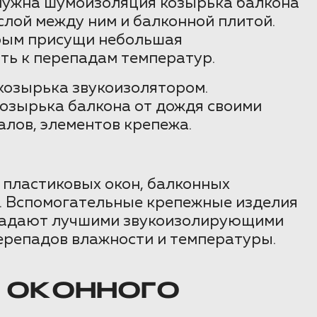
а нужна шумоизоляция козырька балкона
слой между ним и балконной плитой.
орым присущи небольшая
ть к перепадам температур.
козырька звукоизолятором.
козырька балкона от дождя своими
алов, элементов крепежа.
 пластиковых окон, балконных
. Вспомогательные крепежные изделия
обладают лучшими звукоизолирующими
перепадов влажности и температуры.
 ОКОННОГО