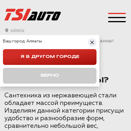
АЛМАТЫ
ГЛАВНАЯ
→
СТАТЬИ
→
Ваш город:
Алматы
КАК СДЕЛАТЬ ШУМОИЗОЛЯЦИЮ СТАЛЬНОЙ ВАННЫ?
Я В ДРУГОМ ГОРОДЕ
КАК СДЕЛАТЬ
ШУМОИЗОЛЯЦИЮ
ВЕРНО
СТАЛЬНОЙ ВАННЫ?
Сантехника из нержавеющей стали
обладает массой преимуществ.
Изделиям данной категории присущи
удобство и разнообразие форм,
сравнительно небольшой вес,