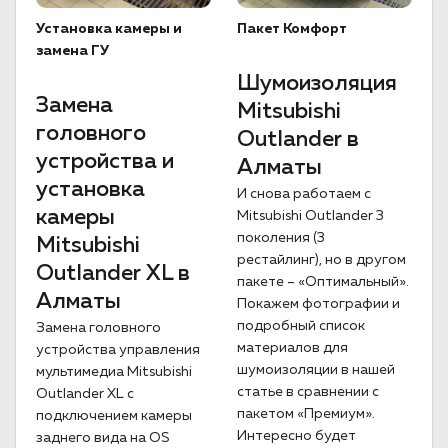
Установка камеры и
Пакет Комфорт
замена ГУ
Шумоизоляция
Замена
Mitsubishi
головного
Outlander в
устройства и
Алматы
установка
И снова работаем с
камеры
Mitsubishi Outlander 3
поколения (3
Mitsubishi
рестайлинг), но в другом
Outlander XL в
пакете – «Оптимальный».
Алматы
Покажем фотографии и
подробный список
Замена головного
материалов для
устройства управления
шумоизоляции в нашей
мультимедиа Mitsubishi
статье в сравнении с
Outlander XL с
пакетом «Премиум».
подключением камеры
Интересно будет
заднего вида на OS