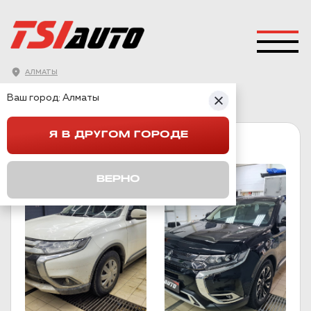
АЛМАТЫ
ГЛАВНАЯ
→
MITSUBISHI
→
OUTLANDER 3
Ваш город:
Алматы
Я В ДРУГОМ ГОРОДЕ
OUTLANDER 3
ВЕРНО