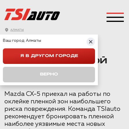
АЛМАТЫ
ГЛАВНАЯ
→
MAZDA
→
CX 5
→
Ваш город:
Алматы
ОКЛЕЙКА ПЛЕНКОЙ MAZDA CX-5 В АЛМАТЫ
Я В ДРУГОМ ГОРОДЕ
ОКЛЕЙКА ПЛЕНКОЙ
MAZDA CX-5 В
ВЕРНО
АЛМАТЫ
Mazda CX-5 приехал на работы по
оклейке пленкой зон наибольшего
риска повреждения. Команда TSIauto
рекомендует бронировать пленкой
наиболее уязвимые места новых