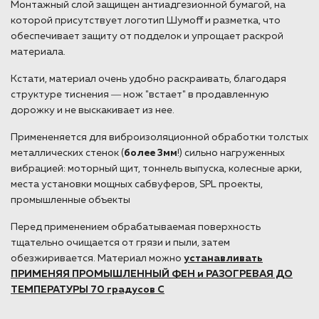
Монтажный слой защищен антиадгезионной бумагой, на
которой присутствует логотип Шумоff и разметка, что
обеспечивает защиту от подделок и упрощает раскрой
материала.
Кстати, материал очень удобно раскраивать, благодаря
структуре тиснения ― нож "встает" в продавленную
дорожку и не выскакивает из нее.
Примененяется для виброизоляционной обработки толстых
металлических стенок (
более 3мм
!) сильно нагруженных
вибрацией: моторный щит, тоннель выпуска, колесные арки,
места установки мощных сабвуферов, SPL проекты,
промышленные объекты
Перед применением обрабатываемая поверхность
тщательно очищается от грязи и пыли, затем
обезжиривается. Материал можно
устанавливать
ПРИМЕНЯЯ ПРОМЫШЛЕННЫЙ ФЕН и РАЗОГРЕВАЯ ДО
ТЕМПЕРАТУРЫ 70 градусов С