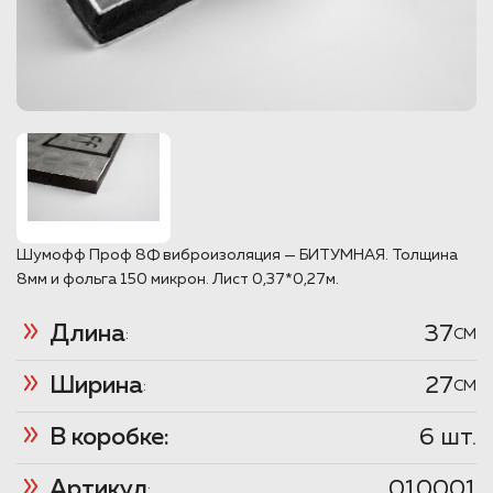
Шумофф Проф 8Ф виброизоляция — БИТУМНАЯ. Толщина
8мм и фольга 150 микрон. Лист 0,37*0,27м.
Длина
37
:
CM
Ширина
27
:
CM
В коробке:
6 шт.
Артикул
010001
: