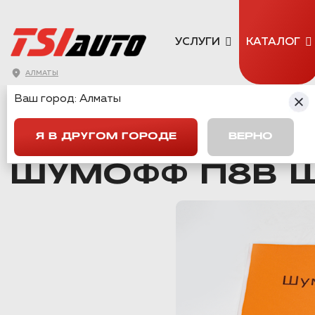
УСЛУГИ
КАТАЛОГ
АЛМАТЫ
Ваш город:
Алматы
ГЛАВНАЯ
→
КАТАЛОГ
→
ШУМОИЗОЛЯЦИЯ
→
ШУМОФФ П8В
Я В ДРУГОМ ГОРОДЕ
ВЕРНО
Вернуться назад
ШУМОФФ П8В 