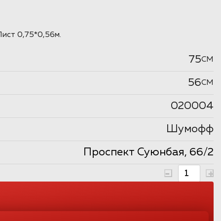
ист 0,75*0,56м.
75
CM
56
CM
020004
Шумофф
Проспект Суюнбая, 66/2