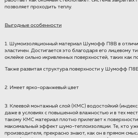
работает как оконный стеклопакет: система закрытых 
позволяет проходить теплу.
Выгодные особенности
1. Шумоизоляционный материал Шумофф П8В в отличие 
эластичен. Достигается это благодаря его лицевому ти
оклейке сильно икривленных поверхностей, таких как по
Также развитая структура поверхности у Шумофф П8В
2. Имеет ярко-оранжевый цвет
3. Клеевой монтажный слой (КМС) водостойкий (индекс
даже в условиях с повышенной влажностью и в тех мест
такому КМС материал плотно прилегает к поверхности 
максимальный эффект шумо-теплоизоляции. Те, кто уж
производителя, прекрасно знают, как он в прямом смы