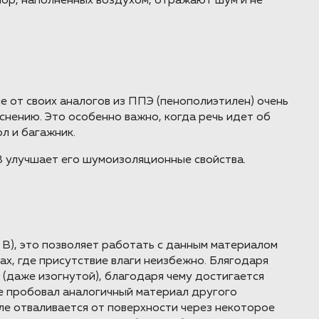
пор, наполненных воздухом, отражают шум и не
от своих аналогов из ППЭ (пенополиэтилен) очень
снению. Это особенно важно, когда речь идет об
л и багажник.
 улучшает его шумоизоляционные свойства.
 В), это позволяет работать с данным материалом
ах, где присутствие влаги неизбежно. Блягодаря
(даже изогнутой), благодаря чему достигается
е пробовал аналогичный материал другого
сле отваливается от поверхности через некоторое