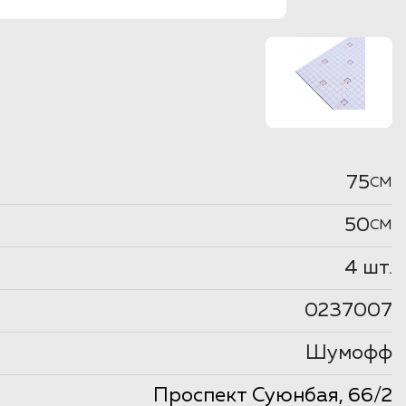
75
CM
50
CM
4 шт.
0237007
Шумофф
Проспект Суюнбая, 66/2