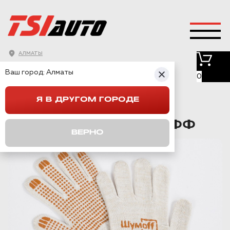
АЛМАТЫ
ГЛАВНАЯ
→
КАТАЛОГ
→
ИНСТРУМЕНТЫ
→
Ваш город:
Алматы
ФИРМЕННЫЕ ПЕРЧАТКИ ШУМОФФ
0
Я В ДРУГОМ ГОРОДЕ
ФИРМЕННЫЕ
ПЕРЧАТКИ ШУМОФФ
ВЕРНО