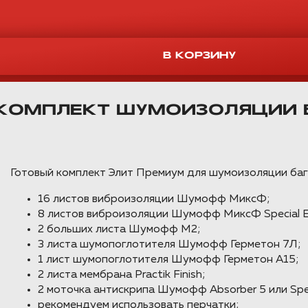
 КОМПЛЕКТ ШУМОИЗОЛЯЦИИ 
Готовый комплект Элит Премиум для шумоизоляции бага
16 листов виброизоляции Шумофф МиксФ;
8 листов виброизоляции Шумофф МиксФ Special Ed
2 больших листа Шумофф М2;
3 листа шумопоглотителя Шумофф Герметон 7Л;
1 лист шумопоглотителя Шумофф Герметон А15;
2 листа мембрана Practik Finish;
2 моточка антискрипа Шумофф Absorber 5 или Spec
рекомендуем использовать перчатки;