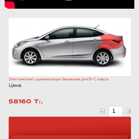
Элит комплект шумоизоляции багажника для B-C класса
Цена
58160 Тг.