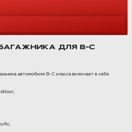
БАГАЖНИКА ДЛЯ B-C
жника автомобиля B-C класса включает в себя:
ition;
ific;