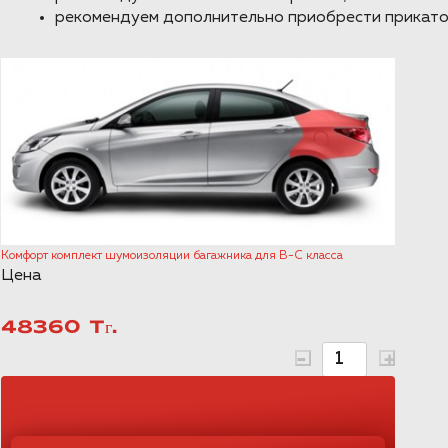
рекомендуем дополнительно приобрести прикато
Комфорт комплект шумоизоляции багажника для B-C класса
Цена
48360 Тг.