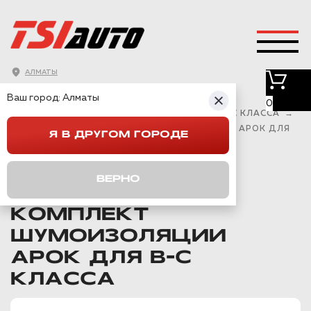
АЛМАТЫ
ГЛАВНАЯ
→
КАТАЛОГ
→
Ваш город:
Алматы
КОМПЛЕКТЫ ШУМОИЗОЛЯЦИИ
→
0
КОМПЛЕКТЫ ДЛЯ ШУМОИЗОЛЯЦИИ АВТО В-С КЛАССА
→
ЭЛИТ ПРЕМИУМ КОМПЛЕКТ ШУМОИЗОЛЯЦИИ АРОК ДЛЯ
Я В ДРУГОМ ГОРОДЕ
B-C КЛАССА
ВЕРНО
ЭЛИТ ПРЕМИУМ
КОМПЛЕКТ
ШУМОИЗОЛЯЦИИ
АРОК ДЛЯ B-C
КЛАССА