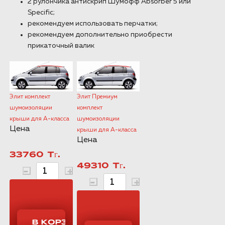
2 рулончика антискрип Шумофф Absorber 5 или
Specific;
рекомендуем использовать перчатки;
рекомендуем дополнительно приобрести
прикаточный валик
Элит комплект
Элит Премиум
шумоизоляции
комплект
крыши для А-класса
шумоизоляции
Цена
крыши для А-класса
Цена
33760 Тг.
49310 Тг.