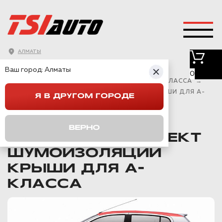
АЛМАТЫ
ГЛАВНАЯ
→
КАТАЛОГ
→
Ваш город:
Алматы
КОМПЛЕКТЫ ШУМОИЗОЛЯЦИИ
→
0
КОМПЛЕКТЫ ДЛЯ ШУМОИЗОЛЯЦИИ АВТО А КЛАССА
→
КОМФОРТ КОМПЛЕКТ ШУМОИЗОЛЯЦИИ КРЫШИ ДЛЯ А-
Я В ДРУГОМ ГОРОДЕ
КЛАССА
ВЕРНО
КОМФОРТ КОМПЛЕКТ
ШУМОИЗОЛЯЦИИ
КРЫШИ ДЛЯ А-
КЛАССА