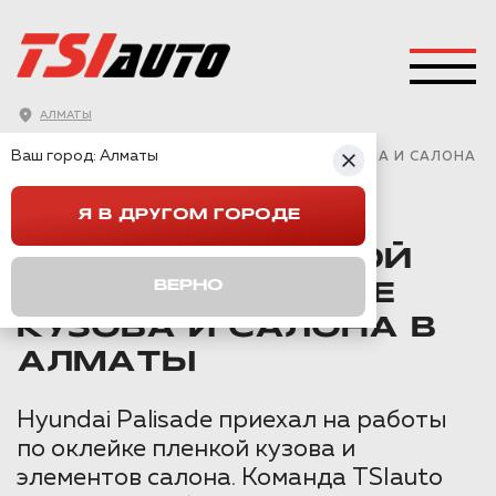
АЛМАТЫ
ГЛАВНАЯ
→
HYUNDAI
→
PALISADE
→
Ваш город:
Алматы
ОКЛЕЙКА ПЛЕНКОЙ HYUNDAI PALISADE КУЗОВА И САЛОНА
В АЛМАТЫ
Я В ДРУГОМ ГОРОДЕ
ОКЛЕЙКА ПЛЕНКОЙ
ВЕРНО
HYUNDAI PALISADE
КУЗОВА И САЛОНА В
АЛМАТЫ
Hyundai Palisade приехал на работы
по оклейке пленкой кузова и
элементов салона. Команда TSIauto