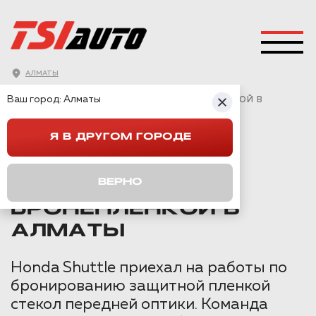
АЛМАТЫ
ГЛАВНАЯ
→
HONDA
→
SHUTTLE
→
Ваш город:
Алматы
HONDA SHUTTLE ОКЛЕЙКА ФАР БРОНЕПЛЕНКОЙ В
АЛМАТЫ
Я В ДРУГОМ ГОРОДЕ
HONDA SHUTTLE
ВЕРНО
ОКЛЕЙКА ФАР
БРОНЕПЛЕНКОЙ В
АЛМАТЫ
Honda Shuttle приехал на работы по
бронированию защитной пленкой
стекол передней оптики. Команда