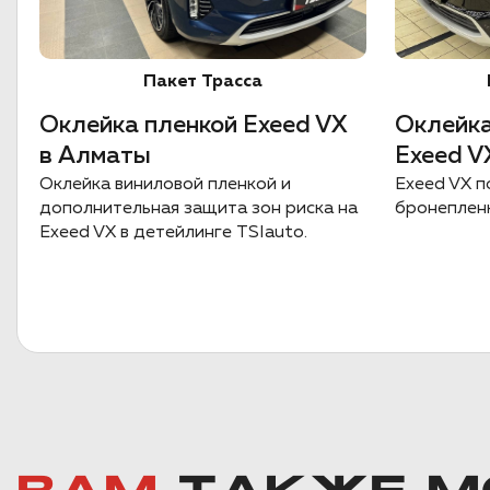
Пакет Трасса
Оклейка пленкой Exeed VX
Оклейка
в Алматы
Exeed V
Оклейка виниловой пленкой и
Exeed VX п
дополнительная защита зон риска на
бронеплен
Exeed VX в детейлинге TSIauto.