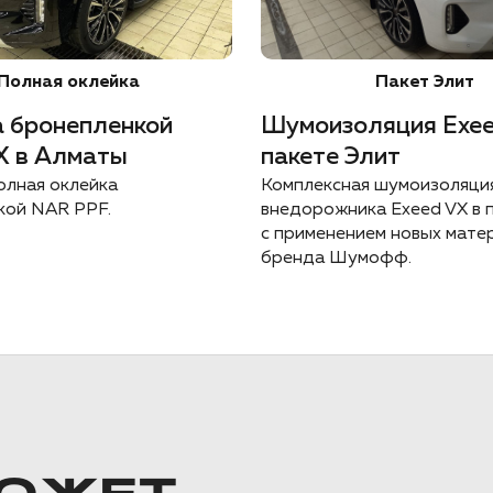
Полная оклейка
Пакет Элит
 бронепленкой
Шумоизоляция Exee
X в Алматы
пакете Элит
олная оклейка
Комплексная шумоизоляци
кой NAR PPF.
внедорожника Exeed VX в 
с применением новых мате
бренда Шумофф.