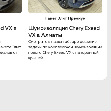
Пакет Элит Премиум
d VX в
Шумоизоляция Chery Exeed
VX в Алматы
я
Смотрите в нашем обзоре решение
пакете Элит
задачи по комплексной шумоизоляции
риалов от
нового Chery Exeed VX с панорамной
крышей.