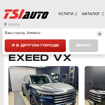
УСЛУГИ
КАТАЛОГ
АЛМАТЫ
Ваш город:
Алматы
ГЛАВНАЯ
→
CHERY
→
EXEED VX
Я В ДРУГОМ ГОРОДЕ
ВЕРНО
EXEED VX