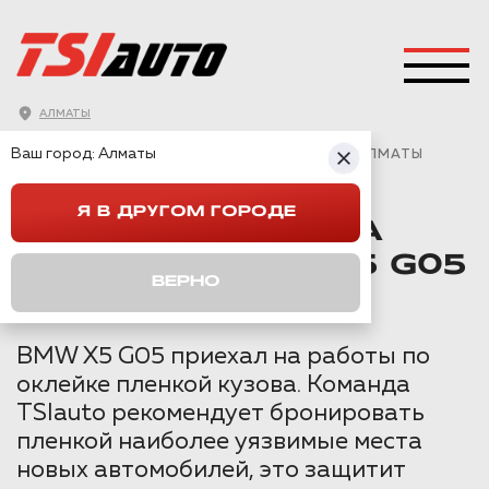
АЛМАТЫ
ГЛАВНАЯ
→
BMW
→
X5 (G05)
→
Ваш город:
Алматы
ПОЛНАЯ ОКЛЕЙКА ПЛЕНКОЙ BMW X5 G05 В АЛМАТЫ
Я В ДРУГОМ ГОРОДЕ
ПОЛНАЯ ОКЛЕЙКА
ПЛЕНКОЙ BMW X5 G05
ВЕРНО
В АЛМАТЫ
BMW X5 G05 приехал на работы по
оклейке пленкой кузова. Команда
TSIauto рекомендует бронировать
пленкой наиболее уязвимые места
новых автомобилей, это защитит