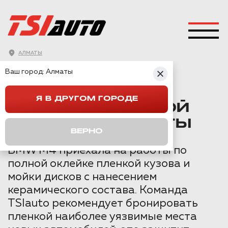
АЛМАТЫ
ГЛАВНАЯ
→
BMW
→
M4
→
Ваш город:
Алматы
ОКЛЕЙКА ПЛЕНКОЙ BMW M4 В АЛМАТЫ
Я В ДРУГОМ ГОРОДЕ
ОКЛЕЙКА ПЛЕНКОЙ
BMW M4 В АЛМАТЫ
ВЕРНО
BMW M4 приехала на работы по
полной оклейке пленкой кузова и
мойки дисков с нанесением
керамического состава. Команда
TSIauto рекомендует бронировать
пленкой наиболее уязвимые места