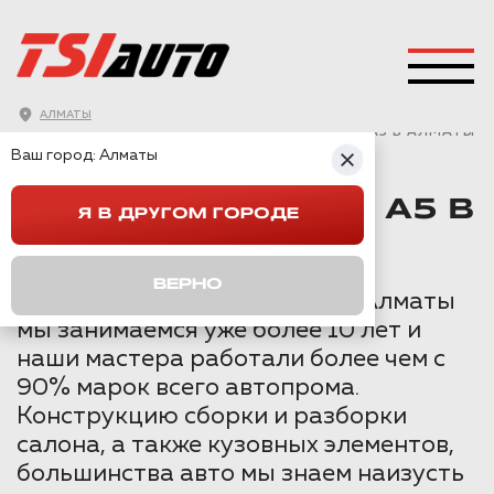
АЛМАТЫ
ГЛАВНАЯ
→
AUDI
→
A5
→
ХИМЧИСТКА AUDI A5 В АЛМАТЫ
Ваш город:
Алматы
ХИМЧИСТКА AUDI A5 В
Я В ДРУГОМ ГОРОДЕ
АЛМАТЫ
ВЕРНО
Детейлингом автомобилей в Алматы
мы занимаемся уже более 10 лет и
наши мастера работали более чем с
90% марок всего автопрома.
Конструкцию сборки и разборки
салона, а также кузовных элементов,
большинства авто мы знаем наизусть